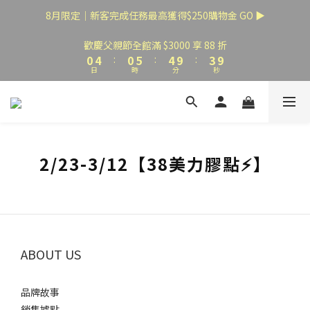
3
7
3
8
7
6
8月限定｜新客完成任務最高獲得$250購物金 GO ▶
2
6
2
7
6
5
1
5
1
6
5
4
歡慶父親節全館滿 $3000 享 88 折
0
4
:
0
5
:
4
9
:
3
9
日
時
分
秒
3
4
3
8
2
8
2
3
2
7
1
7
1
2
1
6
0
6
0
1
0
5
5
0
4
4
3
3
2/23-3/12【38美力膠點⚡】
2
2
1
1
0
0
ABOUT US
品牌故事
銷售據點