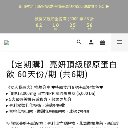
3
5
4
3
5
8
8
8
8月限定｜新客完成任務最高獲得$250購物金 GO ▶
2
4
3
2
4
7
7
7
1
3
2
1
3
6
6
6
歡慶父親節全館滿 $3000 享 88 折
0
2
:
1
0
:
2
5
:
5
5
日
時
分
秒
1
0
1
4
4
4
0
0
3
3
3
2
2
2
1
1
1
0
0
0
【定期購】亮妍頂級膠原蛋白
飲 60天份/期 (共6期)
《女人我最大》推薦分享 ❤️持續食用 8 週有感好氣色❤️ 
▸ 頂規13,000mg 日本NIPPI膠原蛋白肽 (5,000 Da)
▸ 5大嚴選美妍有感複方，效果更加分
▸ 專利双營乳化技術，液態好吸收
▸ 蜜桃荔枝口味，酸甜無明顯腥味，冰過更好喝
💡 獨家亮妍有感配方：專利山竹發酵物、燕窩酸益生菌、西印度