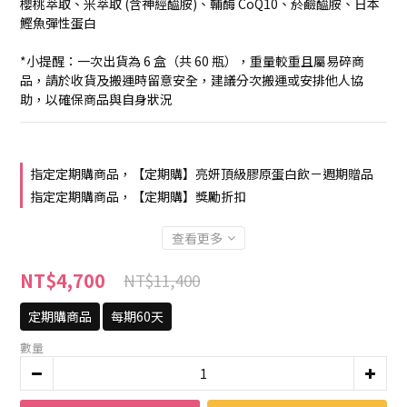
櫻桃萃取、米萃取 (含神經醯胺)、輔酶 CoQ10、菸鹼醯胺、日本
鰹魚彈性蛋白
*小提醒：一次出貨為 6 盒（共 60 瓶），重量較重且屬易碎商
品，請於收貨及搬運時留意安全，建議分次搬運或安排他人協
助，以確保商品與自身狀況
指定定期購商品，【定期購】亮妍頂級膠原蛋白飲－週期贈品
指定定期購商品，【定期購】獎勵折扣
查看更多
NT$4,700
NT$11,400
定期購商品
每期60天
數量